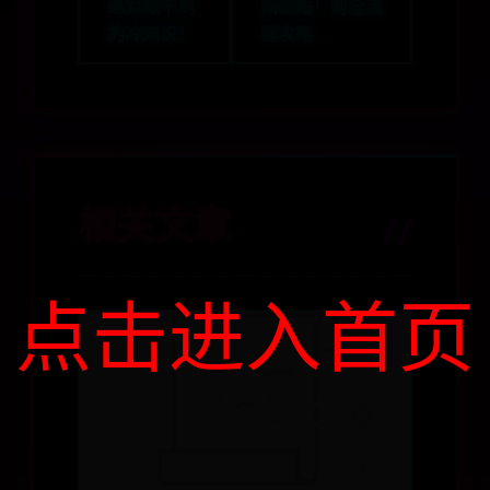
绝对想不到
间缩短！附全流
的冷知识！
程攻略 →
相关文章
点击进入首页