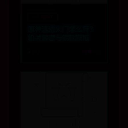
365BET软件下
原神遗迹大门怎么开？
机关解密与钥匙获取
⌛ 10-01
👁️‍🗨️ 7702