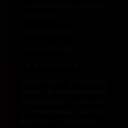
PVP时根据情况判断点出4阶2段或者4
阶4段的幻灭掌
转换态势各点一点即可
附12星冰系气宗加点图
12 星 地 系 气 宗 加 点 图
就是因为气宗稀少，所以熟知他技能
的也很少，在PK的过程中很容易不熟
悉技能而阴沟翻船，气宗师可以给队
友们加大量的基础血量，保证大家容
错率可以高一些，打副本也容易一