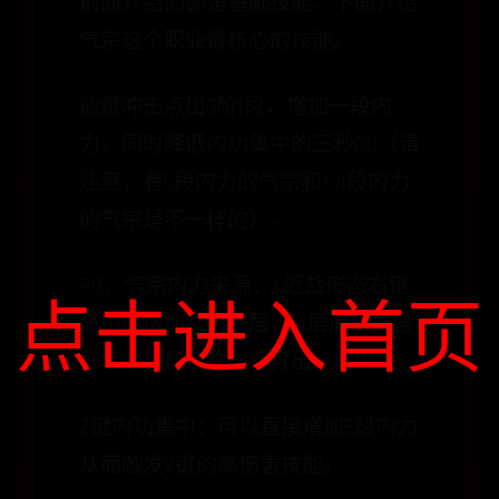
前面介绍的都是基础技能，下面介绍
气宗这个职业最核心的技能。
能量冲击点出3阶1段，增加一段内
力，同时降低内功集中的三秒CD（请
注意，有5段内力的气宗和1-4段内力
的气宗是不一样的）。
PS：气宗内力来源：1.近战形态右键
点击进入首页
命中时增加战气一层，10层后转换盛
开状态，配合铁山靠打出一段内力。
Z键内功集中：可以直接增加5段内力
从而触发V键的高伤害技能。