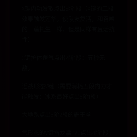
X键内功发散点出5阶1段（X键的二段
效果触发莲华，使队友复活，和召唤
的一莲托生一样，但是同样有复活抗
性）
C键护体罡气点出2阶1段：五秒无
敌。
近战形态V键（需要消耗五段内力才
能触发：冰系最好点出5阶1段）
大地系点出5阶2段的霸王拳
气形态的V键雪龙掌PVE点出4阶1段，