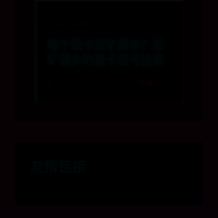
约彩365官网
哪个显卡挖矿最多？挖
矿最多的显卡型号推荐
⌛ 07-18
👁️‍🗨️ 4692
友情链接