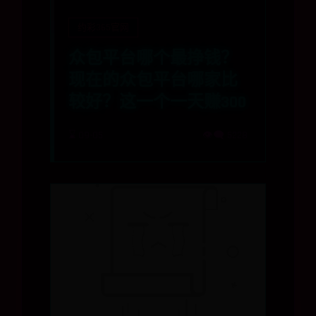
约彩365官网
众包平台哪个最挣钱？
现在的众包平台哪家比
较好？这一个一天赚300
⌛ 09-05
👁️‍🗨️ 5228