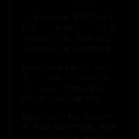
2015年6月2日下午，魅族正式发布了
魅蓝NOTE2，相比魅蓝NOTE二代在诸
多方面进行了改进，而且售价更低，
下面潇潇就来介绍下其参数配置吧。
移动联通双4G版本售价为：16GB 799
元、32GB 999元。此外还带来了电信
版：16GB 799元（仅有16GB版本）。
颜色方面，新增灰色磨砂版本。
魅蓝NOTE2延续了前代产品的设计风
格，但机身弧度进行了调整，厚度薄
了0.2MM，手感更出色。白永祥称：