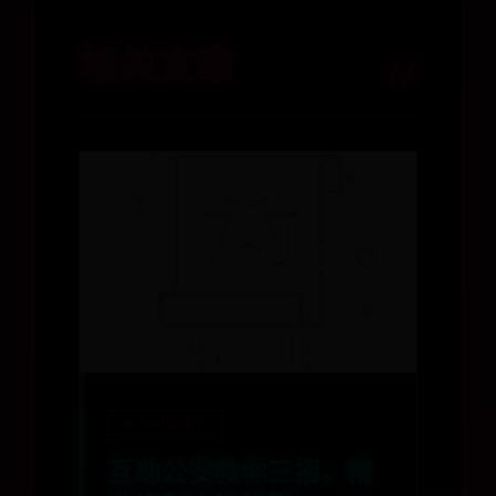
相关文章
365BET软件下
互助公安教你三招，精