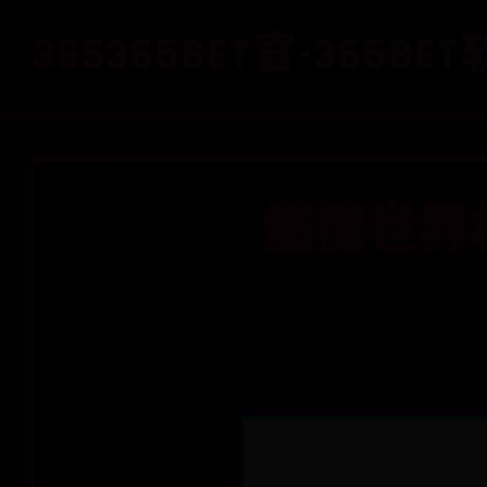
365365BET官-365B
燃情世界