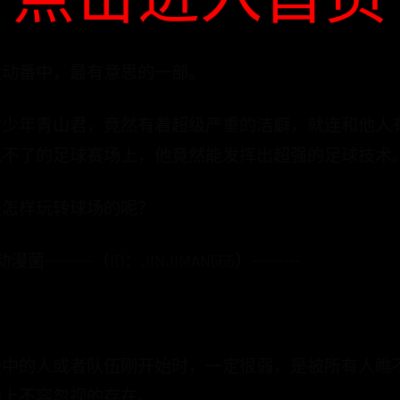
运动番中，最有意思的一部。
才少年青山君，竟然有着超级严重的洁癖，就连和他人
免不了的足球赛场上，他竟然能发挥出超强的足球技术
是怎样玩转球场的呢？
--------（ID：JINJIMAN666）---------
漫中的人或者队伍刚开始时，一定很弱，是被所有人瞧
场上不容忽视的存在。