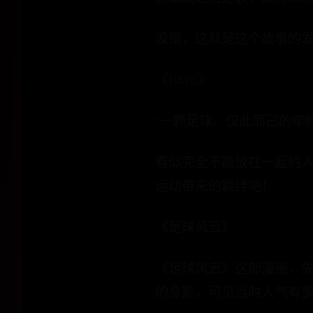
没错，这就是这个故事的
《DAYS》
“一颗足球。仅此而已的牵
看似完全不能放在一起的
运动带来的羁绊吧！
《足球风云》
《足球风云》这部漫画，先
的身影，可见当时人气有