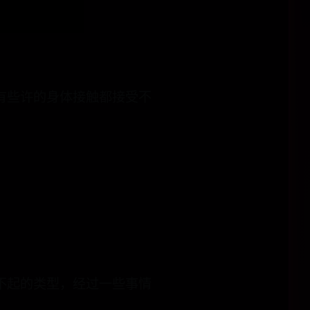
有些许的身体接触都接受不
。
不起的类型，经过一些事情