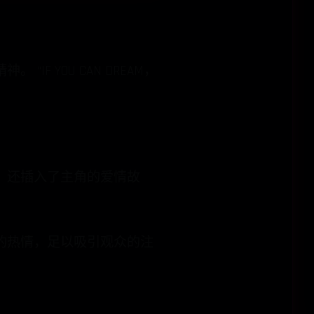
 YOU CAN DREAM，
，还插入了主角的爱情故
的热情，足以吸引观众的注