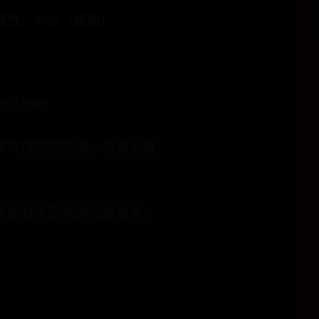
。2333（捂脸）
能见到的。
现女球员的动漫，也是不容
更多有关足球的动漫信息，