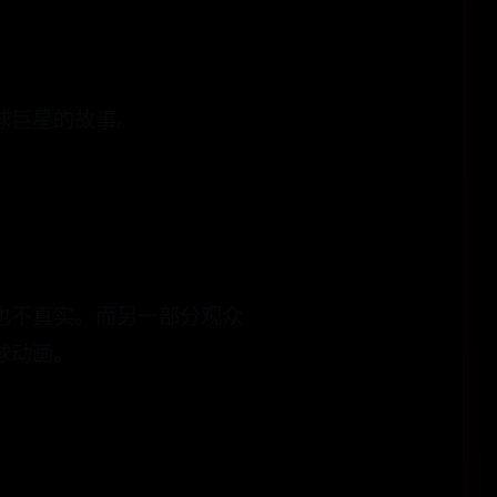
球巨星的故事。
也不真实。而另一部分观众
球动画。