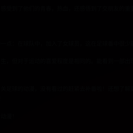
感受到了他们的青春，热血，还感悟到了交朋友的重要性
的一点：在球队中，加入了女球员，这在足球番中很少
男生，但对于运动的喜爱程度是相同的。能看到一部出
有关足球的动漫，没有看过的赶紧去补番啦！还想了解
！
看动漫！