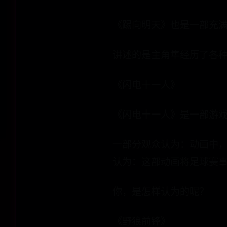
《踢向明天》也是一部充
讲述的是主角隼经历了各
《闪电十一人》
《闪电十一人》是一部游戏
一部分观众认为：动画中
认为：这部动画将足球赛
你，是怎样认为的呢？
《野狼前锋》