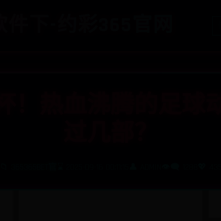
ET软件下-约彩365官网
杯！热血沸腾的足球
过几部？
📁
365365BET官
⌛ 2025-09-16 00:11:15
👤 ADMIN
👁️‍🗨️ 1288
💖 43