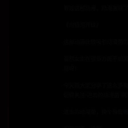
看过这部动漫，动漫菌除了
《向银河开球》
这部动画比较吸引动漫菌
虽然女生在很多方面不如
易呀！
今天跟大家分享了这么多
记得关注“进击的动漫菌”啊
进击的动漫菌，换个角度